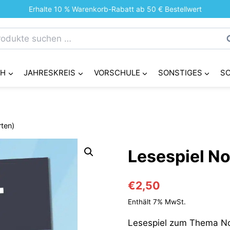
Erhalte 10 % Warenkorb-Rabatt ab 50 € Bestellwert
chen
S
h:
CH
JAHRESKREIS
VORSCHULE
SONSTIGES
S
ten)
Lesespiel N
€
2,50
Enthält 7% MwSt.
Lesespiel zum Thema N