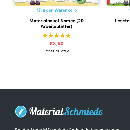
In den Warenkorb
Materialpaket Nomen (20
Lesetex
Arbeitsblätter)
€
3,50
von 5
Enthält 7% MwSt.
Bei der MaterialSchmiede findest du hochwertiges