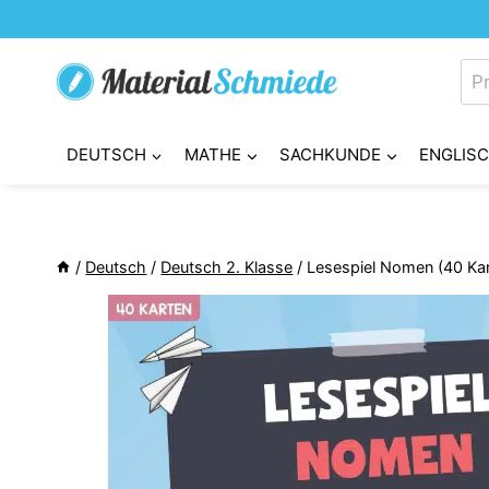
Zum
Inhalt
Su
springen
nac
DEUTSCH
MATHE
SACHKUNDE
ENGLIS
/
Deutsch
/
Deutsch 2. Klasse
/
Lesespiel Nomen (40 Kar