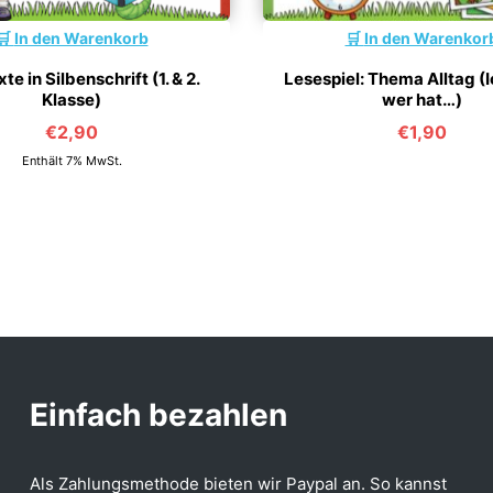
In den Warenkorb
In den Warenkor
te in Silbenschrift (1. & 2.
Lesespiel: Thema Alltag (
Klasse)
wer hat…)
€
2,90
€
1,90
Enthält 7% MwSt.
Einfach bezahlen
Als Zahlungsmethode bieten wir Paypal an. So kannst