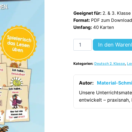
Geeignet für:
2. & 3. Klasse
Format:
PDF zum Download (
Umfang:
40 Karten
Lesespiel
In den Waren
Nomen
(40
Kategorien:
Deutsch 2. Klasse
,
Le
Karten)
[Digital]
Menge
Autor:
Material-Schm
Unsere Unterrichtsmate
entwickelt – praxisnah, 