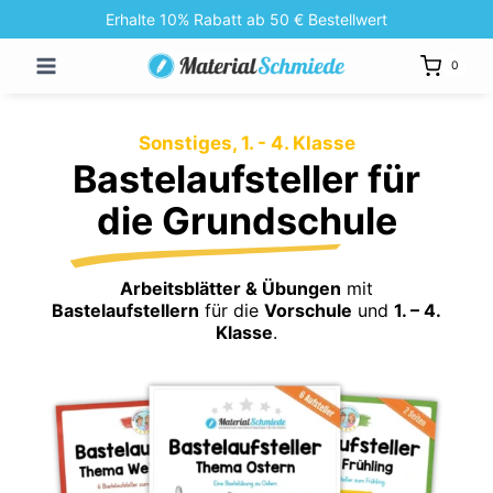
Zum
Erhalte 10% Rabatt ab 50 € Bestellwert
Inhalt
0
springen
Sonstiges, 1. - 4. Klasse
Bastelaufsteller für
die Grundschule
Arbeitsblätter & Übungen
mit
Bastelaufstellern
für die
Vorschule
und
1. – 4.
Klasse
.