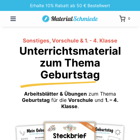
Zum
Erhalte 10% Rabatt ab 50 € Bestellwert
Inhalt
0
springen
Sonstiges, Vorschule & 1. - 4. Klasse
Unterrichtsmaterial
zum Thema
Geburtstag
Arbeitsblätter & Übungen
zum Thema
Geburtstag
für die
Vorschule
und
1. – 4.
Klasse
.