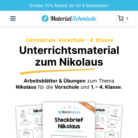
Zum
Erhalte 10% Rabatt ab 50 € Bestellwert
Inhalt
0
springen
Jahreskreis, Vorschule - 4. Klasse
Unterrichtsmaterial
zum Nikolaus
Arbeitsblätter & Übungen
zum Thema
Nikolaus
für die
Vorschule
und
1. – 4. Klasse
.