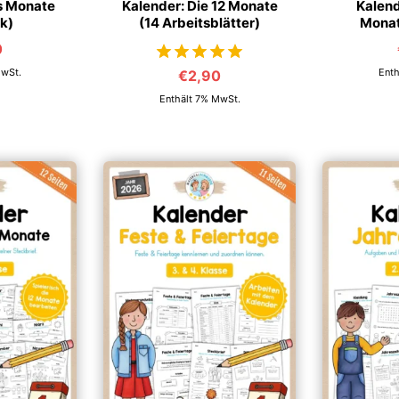
s Monate
Kalender: Die 12 Monate
Kalend
ck)
(14 Arbeitsblätter)
Monat
0
MwSt.
Enth
€
2,90
von 5
Enthält 7% MwSt.