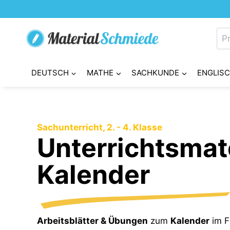
Zum
Inhalt
Su
springen
nac
DEUTSCH
MATHE
SACHKUNDE
ENGLIS
Sachunterricht, 2. - 4. Klasse
Unterrichtsmat
Kalender
Arbeitsblätter & Übungen
zum
Kalender
im 