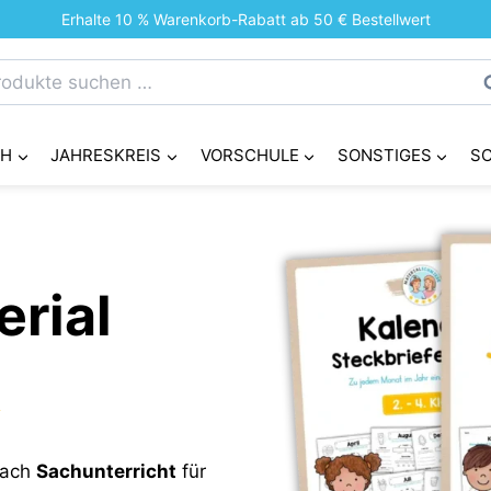
Erhalte 10 % Warenkorb-Rabatt ab 50 € Bestellwert
chen
S
h:
CH
JAHRESKREIS
VORSCHULE
SONSTIGES
S
erial
Fach
Sachunterricht
für