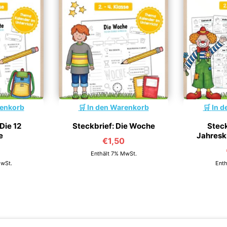
renkorb
In den Warenkorb
In d
Die 12
Steckbrief: Die Woche
Stec
e
Jahreskr
€
1,50
Enthält 7% MwSt.
MwSt.
Enth