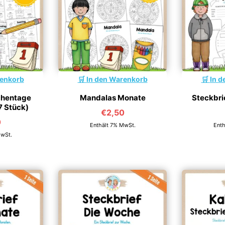
renkorb
In den Warenkorb
In d
chentage
Mandalas Monate
Steckbri
7 Stück)
€
2,50
0
Enthält 7% MwSt.
Enth
MwSt.