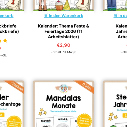
renkorb
In den Warenkorb
In d
ckbriefe
Kalender: Thema Feste &
Kale
ckbriefe)
Feiertage 2026 (11
Jahre
Arbeitsblätter)
Arbe
€
2,90
0
5
Enthält 7% MwSt.
Enth
MwSt.