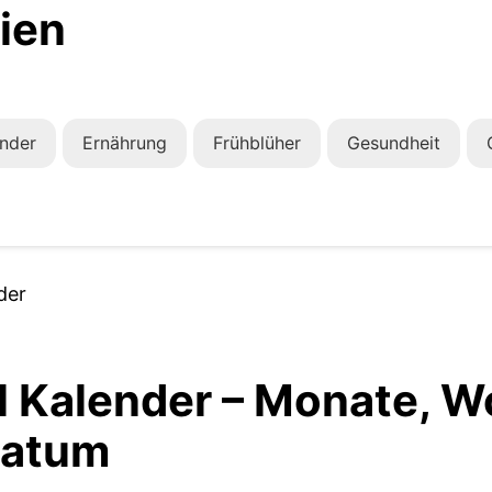
ien
nder
Ernährung
Frühblüher
Gesundheit
der
l Kalender – Monate, 
Datum