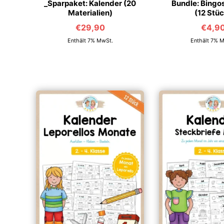
_Sparpaket: Kalender (20
Bundle: Bingo
Materialien)
(12 Stü
€
29,90
€
4,9
Enthält 7% MwSt.
Enthält 7% 