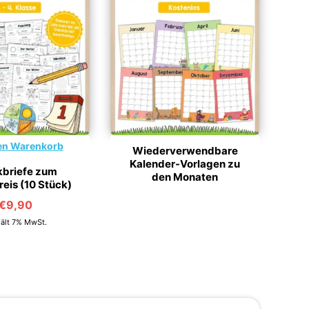
en Warenkorb
Wiederverwendbare
Kalender-Vorlagen zu
kbriefe zum
den Monaten
eis (10 Stück)
€
9,90
ält 7% MwSt.