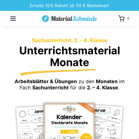
Zum
Erhalte 10% Rabatt ab 50 € Bestellwert
Inhalt
0
springen
Sachunterricht, 2. - 4. Klasse
Unterrichtsmaterial
Monate
Arbeitsblätter & Übungen
zu den
Monaten
im
Fach
Sachunterricht
für die
2. – 4. Klasse
.