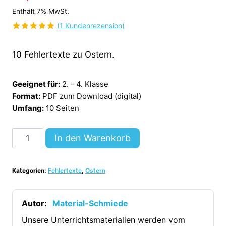
Enthält 7% MwSt.
(
1
Kundenrezension)
Bewertet
1
mit
5.00
10 Fehlertexte zu Ostern.
von 5,
basierend
auf
Kundenbewertung
Geeignet für:
2. - 4. Klasse
Format:
PDF zum Download (digital)
Umfang:
10 Seiten
10
In den Warenkorb
Fehlertexte:
Thema
Kategorien:
Fehlertexte
,
Ostern
Ostern
[Digital]
Menge
Autor:
Material-Schmiede
Unsere Unterrichtsmaterialien werden vom