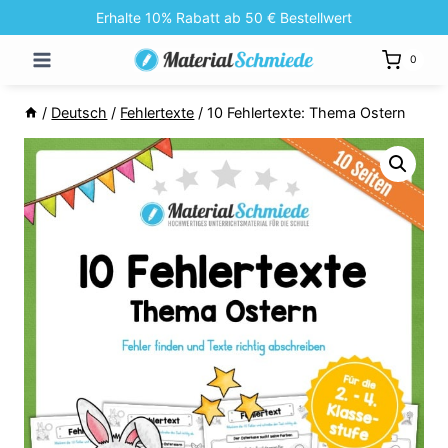
Zum
Erhalte 10% Rabatt ab 50 € Bestellwert
Inhalt
0
springen
/
Deutsch
/
Fehlertexte
/
10 Fehlertexte: Thema Ostern