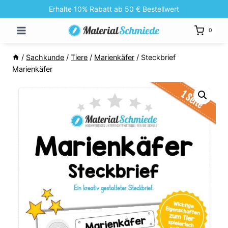
Zum
Erhalte 10% Rabatt ab 50 € Bestellwert
Inhalt
0
springen
/
Sachkunde
/
Tiere
/
Marienkäfer
/
Steckbrief
Marienkäfer