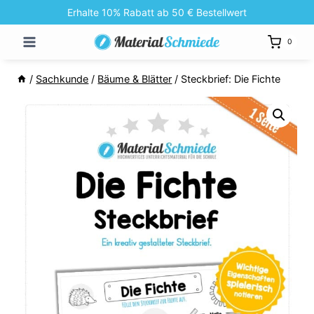
Zum
Erhalte 10% Rabatt ab 50 € Bestellwert
Inhalt
0
springen
/
Sachkunde
/
Bäume & Blätter
/
Steckbrief: Die Fichte