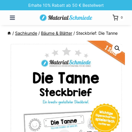
Zum
Erhalte 10% Rabatt ab 50 € Bestellwert
Inhalt
0
springen
/
Sachkunde
/
Bäume & Blätter
/
Steckbrief: Die Tanne