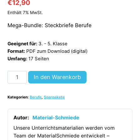
€
12,90
Enthält 7% MwSt.
Mega-Bundle: Steckbriefe Berufe
Geeignet für:
3. - 5. Klasse
Format:
PDF zum Download (digital)
Umfang:
17 Seiten
Mega-
In den Warenkorb
Bundle:
Steckbriefe
Kategorien:
Berufe
,
Sparpakete
Berufe
(17
Steckbriefe)
Autor:
Material-Schmiede
[Digital]
Unsere Unterrichtsmaterialien werden vom
Menge
Team der MaterialSchmiede entwickelt –