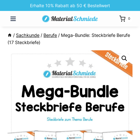
Zum
Erhalte 10% Rabatt ab 50 € Bestellwert
Inhalt
0
springen
/
Sachkunde
/
Berufe
/
Mega-Bundle: Steckbriefe Berufe
(17 Steckbriefe)