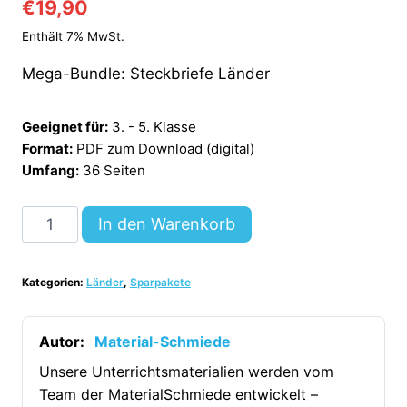
€
19,90
Enthält 7% MwSt.
Mega-Bundle: Steckbriefe Länder
Geeignet für:
3. - 5. Klasse
Format:
PDF zum Download (digital)
Umfang:
36 Seiten
Mega-
In den Warenkorb
Bundle:
Steckbriefe
Kategorien:
Länder
,
Sparpakete
Länder
(36
Steckbriefe)
Autor:
Material-Schmiede
[Digital]
Unsere Unterrichtsmaterialien werden vom
Menge
Team der MaterialSchmiede entwickelt –