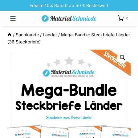
Zum
Erhalte 10% Rabatt ab 50 € Bestellwert
Inhalt
0
springen
/
Sachkunde
/
Länder
/
Mega-Bundle: Steckbriefe Länder
(36 Steckbriefe)