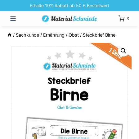
Zum
Erhalte 10% Rabatt ab 50 € Bestellwert
Inhalt
0
springen
/
Sachkunde
/
Ernährung
/
Obst
/
Steckbrief Birne