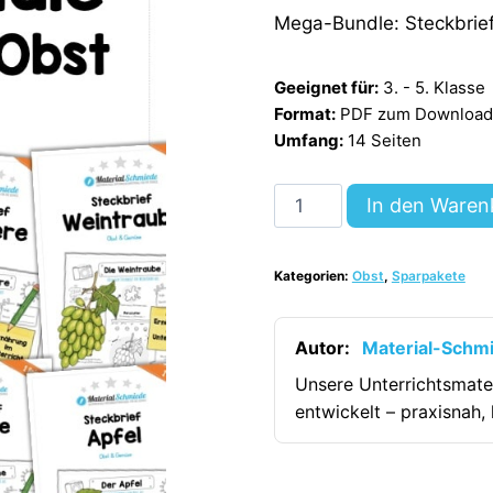
Mega-Bundle: Steckbrie
Geeignet für:
3. - 5. Klasse
Format:
PDF zum Download (
Umfang:
14 Seiten
Mega-
In den Waren
Bundle:
Steckbriefe
Kategorien:
Obst
,
Sparpakete
Obst
(14
Steckbriefe)
Autor:
Material-Schm
[Digital]
Unsere Unterrichtsmate
Menge
entwickelt – praxisnah, 