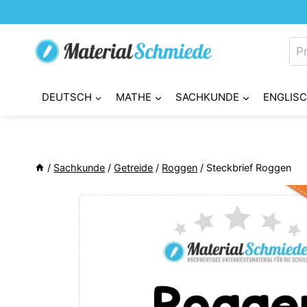
Zum
Inhalt
Su
springen
nac
DEUTSCH
MATHE
SACHKUNDE
ENGLIS
/
Sachkunde
/
Getreide
/
Roggen
/
Steckbrief Roggen