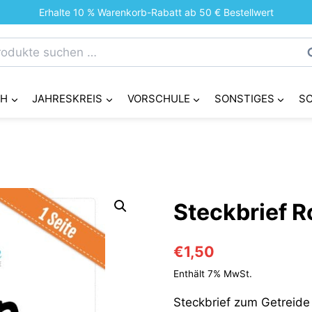
Erhalte 10 % Warenkorb-Rabatt ab 50 € Bestellwert
chen
S
h:
CH
JAHRESKREIS
VORSCHULE
SONSTIGES
S
Steckbrief 
€
1,50
Enthält 7% MwSt.
Steckbrief zum Getreide