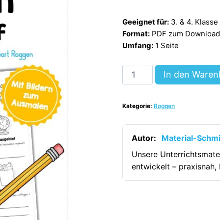
Geeignet für:
3. & 4. Klasse
Format:
PDF zum Download (
Umfang:
1 Seite
Steckbrief
In den Waren
Roggen
[Digital]
Kategorie:
Roggen
Menge
Autor:
Material-Schm
Unsere Unterrichtsmate
entwickelt – praxisnah, 