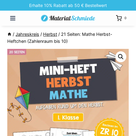
Zum
Erhalte 10% Rabatt ab 50 € Bestellwert
Inhalt
0
springen
/
Jahreskreis
/
Herbst
/
21 Seiten: Mathe Herbst-
Heftchen (Zahlenraum bis 10)