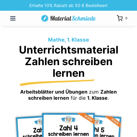
Zum
Erhalte 10% Rabatt ab 50 € Bestellwert
Inhalt
0
springen
Mathe, 1. Klasse
Unterrichtsmaterial
Zahlen schreiben
lernen
Arbeitsblätter und Übungen
zum
Zahlen
schreiben lernen
für die
1. Klasse
.