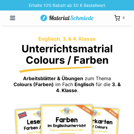
Zum
Erhalte 10% Rabatt ab 50 € Bestellwert
Inhalt
0
springen
Englisch, 3. & 4. Klasse
Unterrichtsmatrial
Colours / Farben
Arbeitsblätter & Übungen
zum Thema
Colours (Farben)
im Fach
Englisch
für die
3. &
4. Klasse
.