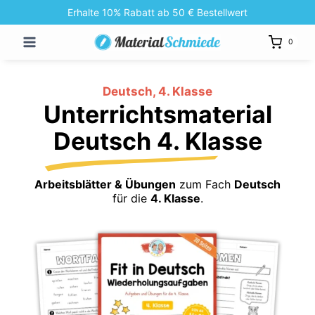
Zum
Erhalte 10% Rabatt ab 50 € Bestellwert
Inhalt
0
springen
Deutsch, 4. Klasse
Unterrichtsmaterial
Deutsch 4. Klasse
Arbeitsblätter & Übungen
zum Fach
Deutsch
für die
4. Klasse
.