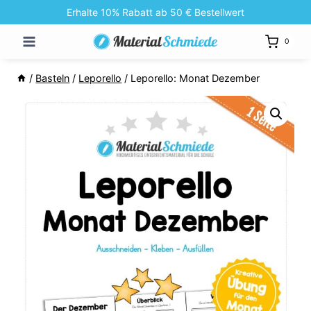
Zum
Erhalte 10% Rabatt ab 50 € Bestellwert
Inhalt
0
springen
/
Basteln
/
Leporello
/
Leporello: Monat Dezember