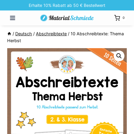
Zum
Erhalte 10% Rabatt ab 50 € Bestellwert
Inhalt
0
springen
/
Deutsch
/
Abschreibtexte
/
10 Abschreibtexte: Thema
Herbst