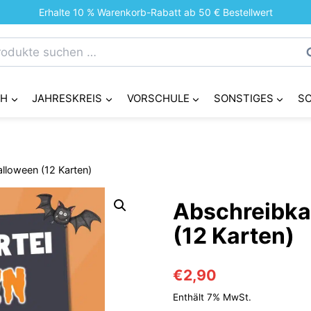
Erhalte 10 % Warenkorb-Rabatt ab 50 € Bestellwert
chen
S
h:
CH
JAHRESKREIS
VORSCHULE
SONSTIGES
S
lloween (12 Karten)
Abschreibka
(12 Karten)
€
2,90
Enthält 7% MwSt.