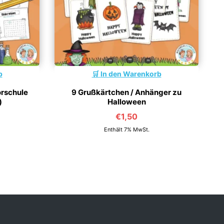
b
In den Warenkorb
orschule
9 Grußkärtchen / Anhänger zu
)
Halloween
€
1,50
Enthält 7% MwSt.