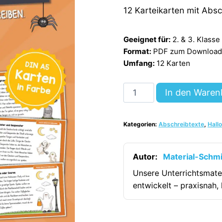
12 Karteikarten mit Abs
Geeignet für:
2. & 3. Klasse
Format:
PDF zum Download (
Umfang:
12 Karten
Abschreibkarten:
In den Waren
Thema
Halloween
Kategorien:
Abschreibtexte
,
Hall
(12
Karten)
[Digital]
Autor:
Material-Schm
Menge
Unsere Unterrichtsmate
entwickelt – praxisnah, 