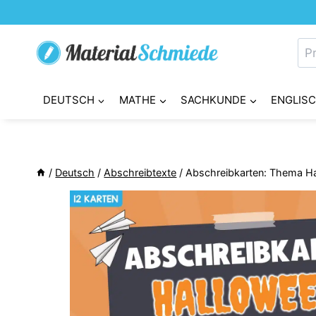
Zum
Inhalt
Su
springen
nac
DEUTSCH
MATHE
SACHKUNDE
ENGLIS
/
Deutsch
/
Abschreibtexte
/
Abschreibkarten: Thema Ha