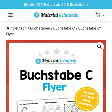
Zum
Erhalte 10% Rabatt ab 50 € Bestellwert
Inhalt
0
springen
/
Deutsch
/
Buchstaben
/
Buchstabe C
/
Buchstabe C:
Flyer