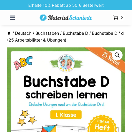
Zum
Erhalte 10% Rabatt ab 50 € Bestellwert
Inhalt
0
springen
/
Deutsch
/
Buchstaben
/
Buchstabe D
/
Buchstabe D / d
(25 Arbeitsblätter & Übungen)