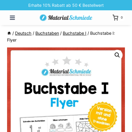
Zum
Erhalte 10% Rabatt ab 50 € Bestellwert
Inhalt
0
springen
/
Deutsch
/
Buchstaben
/
Buchstabe I
/
Buchstabe I:
Flyer