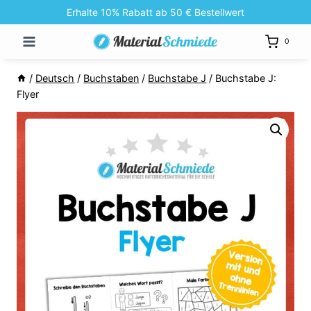
Zum
Erhalte 10% Rabatt ab 50 € Bestellwert
Inhalt
0
springen
/
Deutsch
/
Buchstaben
/
Buchstabe J
/
Buchstabe J:
Flyer