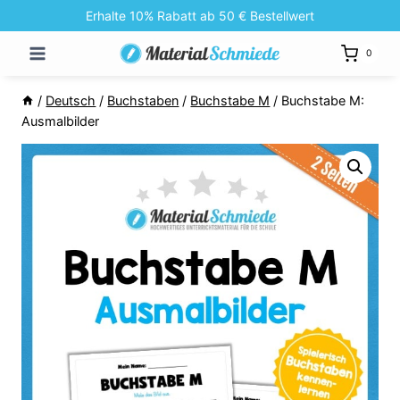
Zum
Erhalte 10% Rabatt ab 50 € Bestellwert
Inhalt
0
springen
/
Deutsch
/
Buchstaben
/
Buchstabe M
/
Buchstabe M:
Ausmalbilder