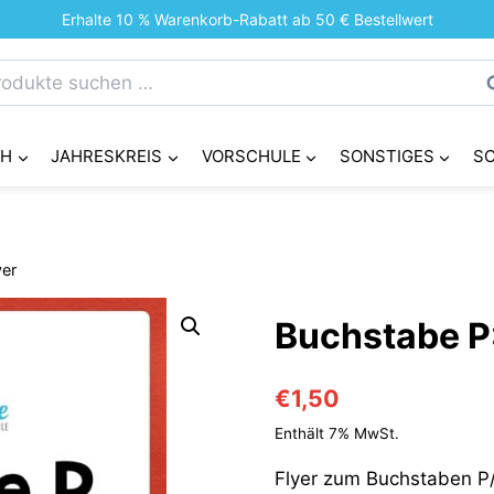
Erhalte 10 % Warenkorb-Rabatt ab 50 € Bestellwert
chen
S
h:
CH
JAHRESKREIS
VORSCHULE
SONSTIGES
S
yer
Buchstabe P:
€
1,50
Enthält 7% MwSt.
Flyer zum Buchstaben P/