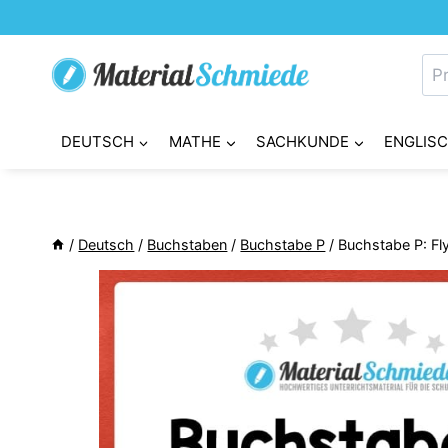
Zum
Inhalt
Su
springen
nac
DEUTSCH
MATHE
SACHKUNDE
ENGLIS
/
Deutsch
/
Buchstaben
/
Buchstabe P
/
Buchstabe P: Fl