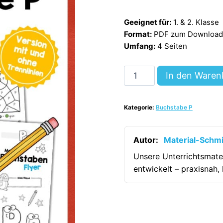
Geeignet für:
1. & 2. Klasse
Format:
PDF zum Download (
Umfang:
4 Seiten
Buchstabe
In den Waren
P:
Flyer
Kategorie:
Buchstabe P
[Digital]
Menge
Autor:
Material-Schm
Unsere Unterrichtsmate
entwickelt – praxisnah, 