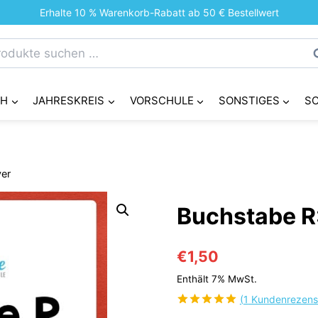
Erhalte 10 % Warenkorb-Rabatt ab 50 € Bestellwert
chen
S
h:
CH
JAHRESKREIS
VORSCHULE
SONSTIGES
S
yer
Buchstabe R:
€
1,50
Enthält 7% MwSt.
(
1
Kundenrezens
Bewertet
1