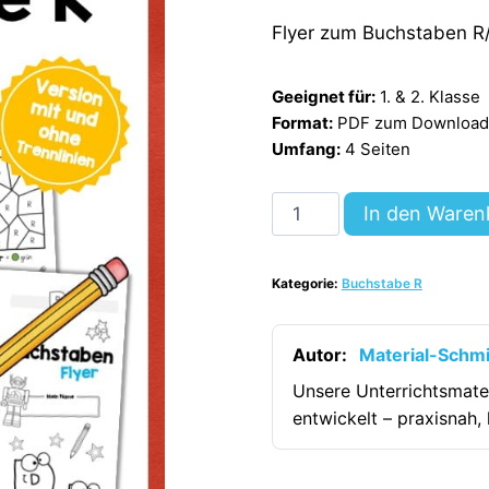
mit
5.00
Flyer zum Buchstaben R/
von 5,
basierend
auf
Kundenbewertung
Geeignet für:
1. & 2. Klasse
Format:
PDF zum Download (
Umfang:
4 Seiten
Buchstabe
In den Waren
R:
Flyer
Kategorie:
Buchstabe R
[Digital]
Menge
Autor:
Material-Schm
Unsere Unterrichtsmate
entwickelt – praxisnah, 