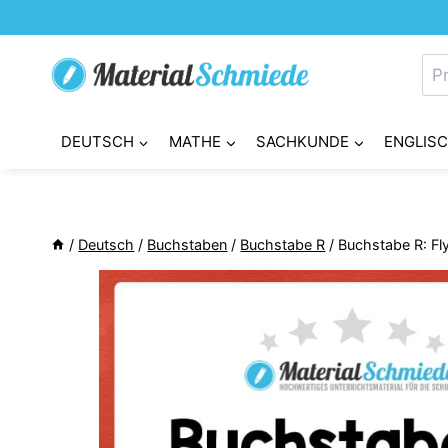
Zum
Inhalt
Su
springen
nac
DEUTSCH
MATHE
SACHKUNDE
ENGLIS
/
Deutsch
/
Buchstaben
/
Buchstabe R
/
Buchstabe R: Fl