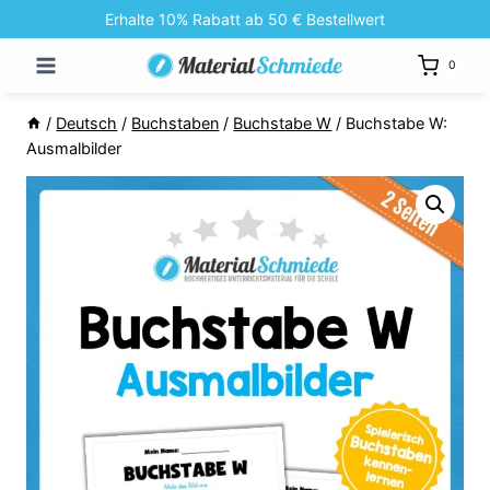
Zum
Erhalte 10% Rabatt ab 50 € Bestellwert
Inhalt
0
springen
/
Deutsch
/
Buchstaben
/
Buchstabe W
/
Buchstabe W:
Ausmalbilder