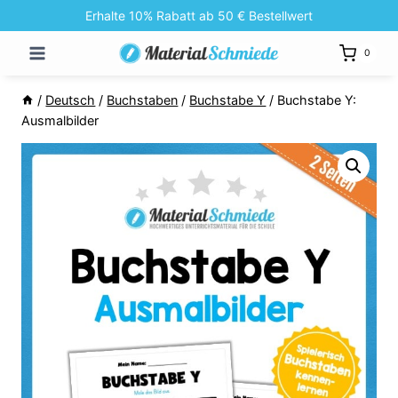
Zum
Erhalte 10% Rabatt ab 50 € Bestellwert
Inhalt
0
springen
/
Deutsch
/
Buchstaben
/
Buchstabe Y
/
Buchstabe Y:
Ausmalbilder