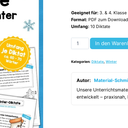
Geeignet für:
3. & 4. Klasse
Format:
PDF zum Download (
Umfang:
10 Diktate
10
In den Waren
Diktate
zum
Kategorien:
Diktate
,
Winter
Winter
[Digital]
Menge
Autor:
Material-Schm
Unsere Unterrichtsmate
entwickelt – praxisnah, 