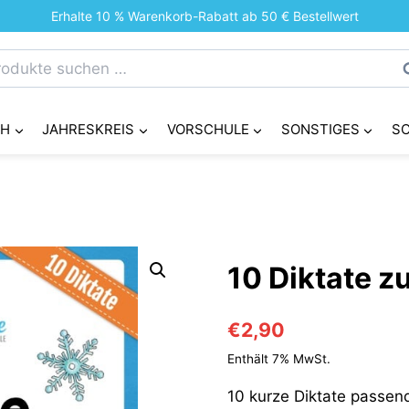
Erhalte 10 % Warenkorb-Rabatt ab 50 € Bestellwert
chen
S
h:
CH
JAHRESKREIS
VORSCHULE
SONSTIGES
S
10 Diktate z
€
2,90
Enthält 7% MwSt.
10 kurze Diktate passen