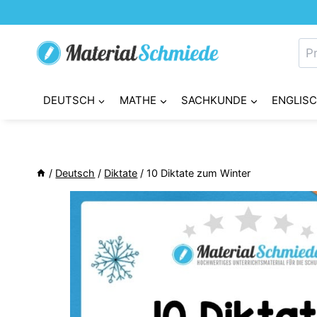
Zum
Inhalt
Su
springen
nac
DEUTSCH
MATHE
SACHKUNDE
ENGLIS
/
Deutsch
/
Diktate
/
10 Diktate zum Winter