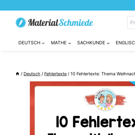
Zum
Inhalt
Su
springen
nac
DEUTSCH
MATHE
SACHKUNDE
ENGLIS
/
Deutsch
/
Fehlertexte
/
10 Fehlertexte: Thema Weihnac