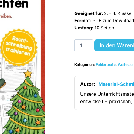
Geeignet für:
2. - 4. Klasse
Format:
PDF zum Download (
Umfang:
10 Seiten
10
In den Waren
Fehlertexte:
Thema
Kategorien:
Fehlertexte
,
Weihnac
Weihnachten
[Digital]
Menge
Autor:
Material-Schm
Unsere Unterrichtsmate
entwickelt – praxisnah, 