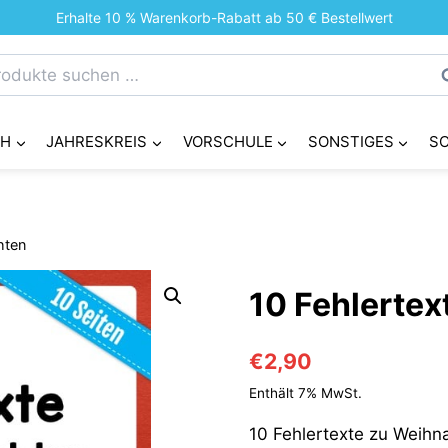
Erhalte 10 % Warenkorb-Rabatt ab 50 € Bestellwert
chen
S
h:
CH
JAHRESKREIS
VORSCHULE
SONSTIGES
S
hten
10 Fehlerte
€
2,90
Enthält 7% MwSt.
10 Fehlertexte zu Weihn