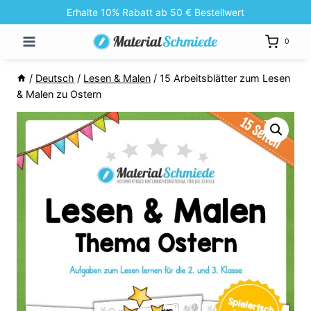
Zum
Erhalte 10% Rabatt ab 50 € Bestellwert
Inhalt
0
springen
/
Deutsch
/
Lesen & Malen
/
15 Arbeitsblätter zum Lesen
& Malen zu Ostern