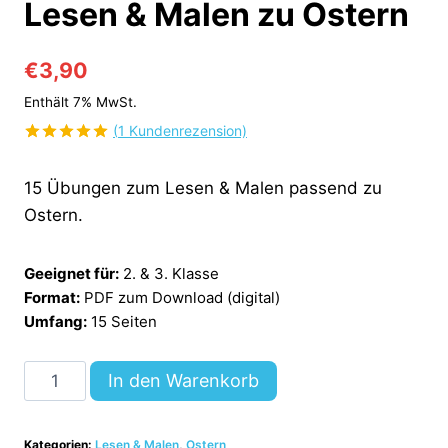
Lesen & Malen zu Ostern
€
3,90
Enthält 7% MwSt.
(
1
Kundenrezension)
Bewertet
1
mit
5.00
15 Übungen zum Lesen & Malen passend zu
von 5,
basierend
Ostern.
auf
Kundenbewertung
Geeignet für:
2. & 3. Klasse
Format:
PDF zum Download (digital)
Umfang:
15 Seiten
15
In den Warenkorb
Arbeitsblätter
zum
Kategorien:
Lesen & Malen
,
Ostern