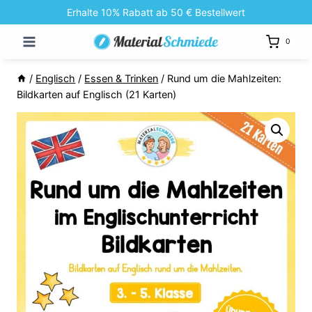
Zum
Erhalte 10% Rabatt ab 50 € Bestellwert
Inhalt
0
springen
/
Englisch
/
Essen & Trinken
/
Rund um die Mahlzeiten:
Bildkarten auf Englisch (21 Karten)