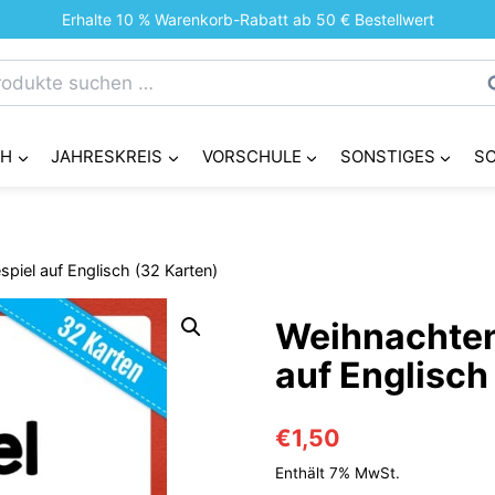
Erhalte 10 % Warenkorb-Rabatt ab 50 € Bestellwert
chen
S
h:
CH
JAHRESKREIS
VORSCHULE
SONSTIGES
S
piel auf Englisch (32 Karten)
Weihnachten 
auf Englisch
€
1,50
Enthält 7% MwSt.