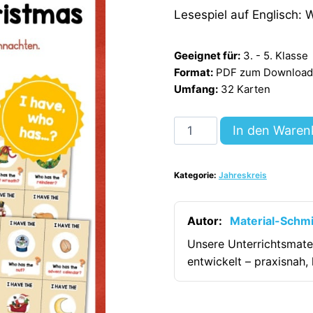
Lesespiel auf Englisch: 
Geeignet für:
3. - 5. Klasse
Format:
PDF zum Download (
Umfang:
32 Karten
Weihnachten
In den Waren
/
Christmas:
Kategorie:
Jahreskreis
Lesespiel
auf
Englisch
Autor:
Material-Schm
(32
Unsere Unterrichtsmate
Karten)
entwickelt – praxisnah, 
[Digital]
Menge