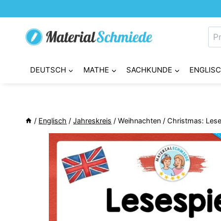
Zum
Inhalt
Su
springen
nac
DEUTSCH
MATHE
SACHKUNDE
ENGLIS
/
Englisch
/
Jahreskreis
/
Weihnachten / Christmas: Leses