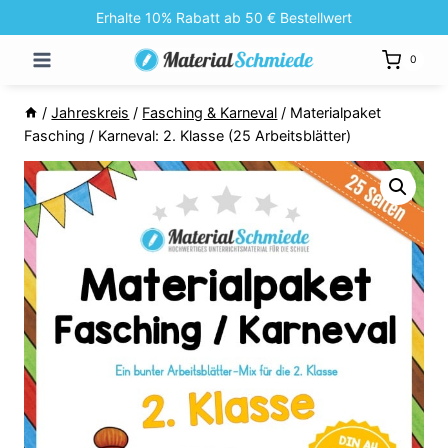
Zum
Erhalte 10% Rabatt ab 50 € Bestellwert
Inhalt
0
springen
/
Jahreskreis
/
Fasching & Karneval
/
Materialpaket
Fasching / Karneval: 2. Klasse (25 Arbeitsblätter)