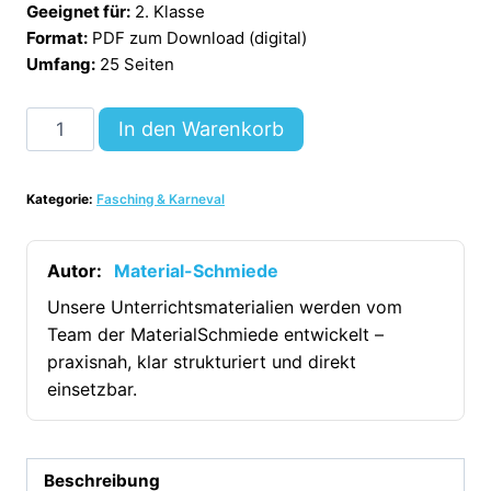
Geeignet für:
2. Klasse
Format:
PDF zum Download (digital)
Umfang:
25 Seiten
Materialpaket
In den Warenkorb
Fasching
/
Kategorie:
Fasching & Karneval
Karneval:
2.
Klasse
Autor:
Material-Schmiede
(25
Unsere Unterrichtsmaterialien werden vom
Arbeitsblätter)
Team der MaterialSchmiede entwickelt –
[Digital]
praxisnah, klar strukturiert und direkt
Menge
einsetzbar.
Beschreibung