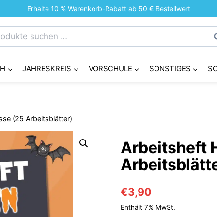
Erhalte 10 % Warenkorb-Rabatt ab 50 € Bestellwert
chen
S
h:
CH
JAHRESKREIS
VORSCHULE
SONSTIGES
S
sse (25 Arbeitsblätter)
Arbeitsheft 
Arbeitsblätt
€
3,90
Enthält 7% MwSt.