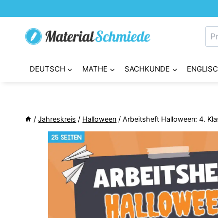
Zum
Inhalt
Su
springen
nac
DEUTSCH
MATHE
SACHKUNDE
ENGLIS
/
Jahreskreis
/
Halloween
/
Arbeitsheft Halloween: 4. Kla