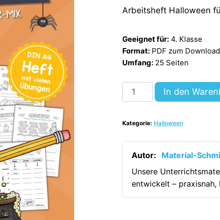
Arbeitsheft Halloween fü
Geeignet für:
4. Klasse
Format:
PDF zum Download (
Umfang:
25 Seiten
Arbeitsheft
In den Waren
Halloween:
4.
Kategorie:
Halloween
Klasse
(25
Arbeitsblätter)
Autor:
Material-Schm
[Digital]
Unsere Unterrichtsmate
Menge
entwickelt – praxisnah, 