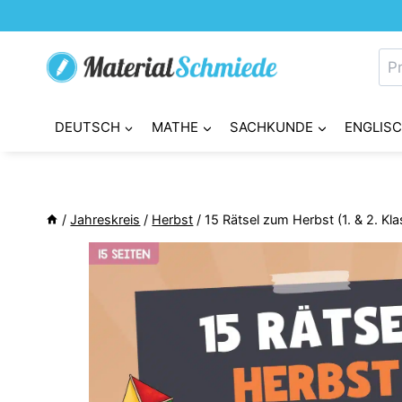
Zum
Inhalt
Su
springen
nac
DEUTSCH
MATHE
SACHKUNDE
ENGLIS
/
Jahreskreis
/
Herbst
/
15 Rätsel zum Herbst (1. & 2. Kla