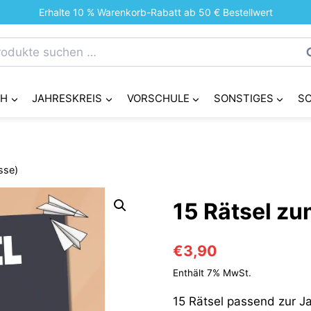
Erhalte 10 % Warenkorb-Rabatt ab 50 € Bestellwert
chen
S
h:
CH
JAHRESKREIS
VORSCHULE
SONSTIGES
S
sse)
15 Rätsel zum
€
3,90
Enthält 7% MwSt.
15 Rätsel passend zur Ja