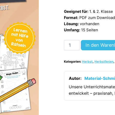
Geeignet für:
1. & 2. Klasse
Format:
PDF zum Download (
Lösung:
vorhanden
Umfang:
15 Seiten
15
In den Waren
Rätsel
zum
Kategorien:
Herbst
,
Herbstferien
Herbst
(1.
&
Autor:
Material-Schm
2.
Unsere Unterrichtsmate
Klasse)
entwickelt – praxisnah, 
[Digital]
Menge