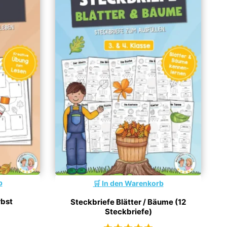
b
In den Warenkorb
rbst
Steckbriefe Blätter / Bäume (12
Steckbriefe)