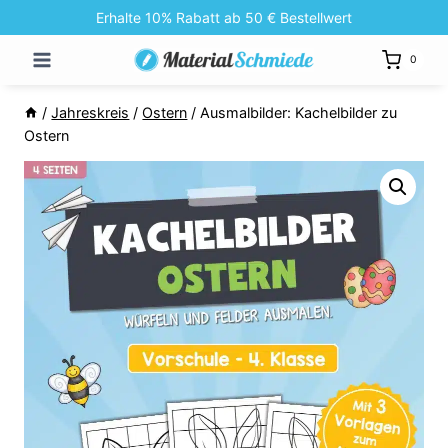
Zum
Erhalte 10% Rabatt ab 50 € Bestellwert
Inhalt
0
springen
/
Jahreskreis
/
Ostern
/
Ausmalbilder: Kachelbilder zu
Ostern