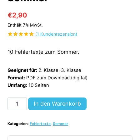
€
2,90
Enthält 7% MwSt.
(
1
Kundenrezension)
Bewertet
1
mit
5.00
10 Fehlertexte zum Sommer.
von 5,
basierend
auf
Kundenbewertung
Geeignet für:
2. Klasse, 3. Klasse
Format:
PDF zum Download (digital)
Umfang:
10 Seiten
10
In den Warenkorb
Fehlertexte:
Thema
Kategorien:
Fehlertexte
,
Sommer
Sommer
[Digital]