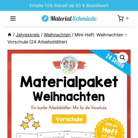
Zum
Erhalte 10% Rabatt ab 50 € Bestellwert
Inhalt
0
springen
/
Jahreskreis
/
Weihnachten
/
Mini-Heft: Weihnachten –
Vorschule (24 Arbeitsblätter)