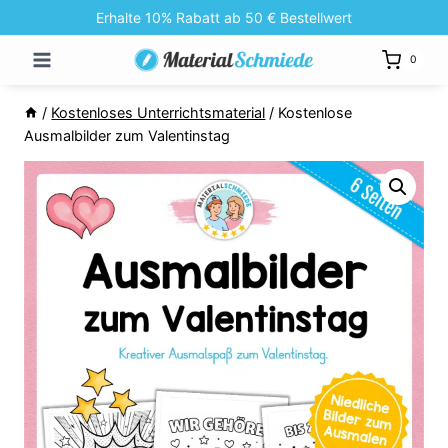
Zum
Erhalte 10% Rabatt ab 50 € Bestellwert
Inhalt
0
springen
/
Kostenloses Unterrichtsmaterial
/
Kostenlose
Ausmalbilder zum Valentinstag