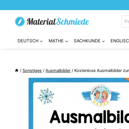
Zum
Inhalt
Su
springen
nac
DEUTSCH
MATHE
SACHKUNDE
ENGLIS
/
Sonstiges
/
Ausmalbilder
/
Kostenlose Ausmalbilder zu