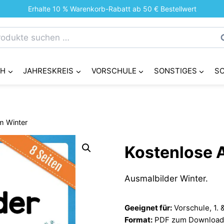
Erhalte 10 % Warenkorb-Rabatt ab 50 € Bestellwert
chen
S
h:
CH
JAHRESKREIS
VORSCHULE
SONSTIGES
S
m Winter
Kostenlose 
Ausmalbilder Winter.
Geeignet für:
Vorschule, 1. 
Format:
PDF zum Download (