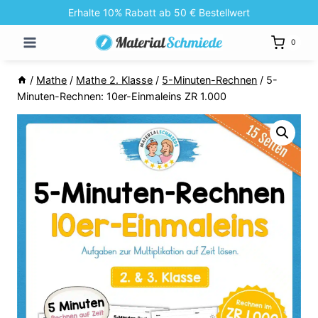
Zum
Erhalte 10% Rabatt ab 50 € Bestellwert
Inhalt
0
springen
/
Mathe
/
Mathe 2. Klasse
/
5-Minuten-Rechnen
/
5-
Minuten-Rechnen: 10er-Einmaleins ZR 1.000