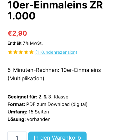
10er-Einmaleins ZR
1.000
€
2,90
Enthält 7% MwSt.
(
1
Kundenrezension)
Bewertet
1
mit
5.00
5-Minuten-Rechnen: 10er-Einmaleins
von 5,
basierend
(Multiplikation).
auf
Kundenbewertung
Geeignet für:
2. & 3. Klasse
Format:
PDF zum Download (digital)
Umfang:
15 Seiten
Lösung:
vorhanden
5-
In den Warenkorb