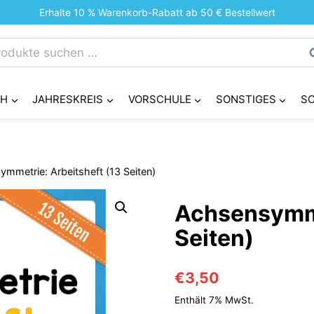
Erhalte 10 % Warenkorb-Rabatt ab 50 € Bestellwert
chen
S
h:
CH
JAHRESKREIS
VORSCHULE
SONSTIGES
S
mmetrie: Arbeitsheft (13 Seiten)
Achsensymme
Seiten)
€
3,50
Enthält 7% MwSt.