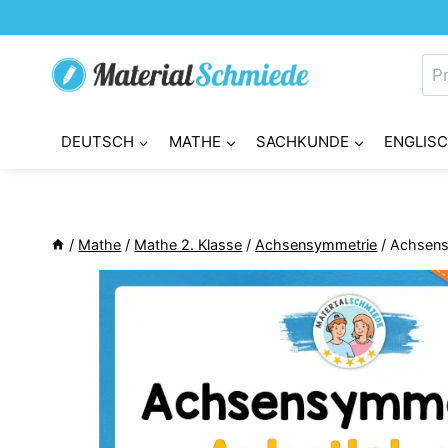
Zum
Inhalt
Su
springen
nac
DEUTSCH
MATHE
SACHKUNDE
ENGLIS
/
Mathe
/
Mathe 2. Klasse
/
Achsensymmetrie
/
Achsensy