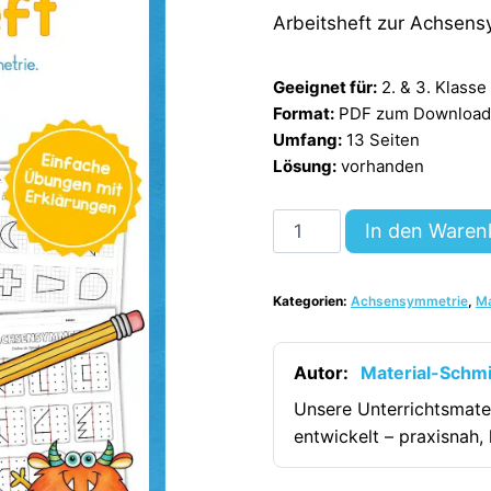
Arbeitsheft zur Achsens
Geeignet für:
2. & 3. Klasse
Format:
PDF zum Download (
Umfang:
13 Seiten
Lösung:
vorhanden
Achsensymmetrie:
In den Waren
Arbeitsheft
(13
Kategorien:
Achsensymmetrie
,
Ma
Seiten)
[Digital]
Menge
Autor:
Material-Schm
Unsere Unterrichtsmate
entwickelt – praxisnah, 