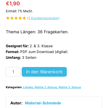
€
1,90
Enthält 7% MwSt.
(
1
Kundenrezension)
Bewertet
1
mit
5.00
Thema Längen: 36 Fragekarten.
von 5,
basierend
auf
Kundenbewertung
Geeignet für:
2. & 3. Klasse
Format:
PDF zum Download (digital)
Umfang:
3 Seiten
Fragekarten:
In den Warenkorb
Thema
Längen
Kategorien:
Längen
,
Mathe 2. Klasse
,
Mathe 3. Klasse
(2.
&
3.
Autor:
Material-Schmiede