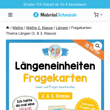
Zum
Erhalte 10% Rabatt ab 50 € Bestellwert
Inhalt
0
springen
/
Mathe
/
Mathe 2. Klasse
/
Längen
/
Fragekarten:
Thema Längen (2. & 3. Klasse)