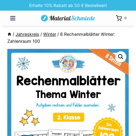
Zum
Erhalte 10% Rabatt ab 50 € Bestellwert
Inhalt
0
springen
/
Jahreskreis
/
Winter
/
8 Rechenmalblätter Winter:
Zahlenraum 100