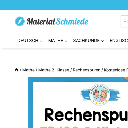
Zum
Inhalt
Su
springen
nac
DEUTSCH
MATHE
SACHKUNDE
ENGLIS
/
Mathe
/
Mathe 2. Klasse
/
Rechenspuren
/
Kostenlose R