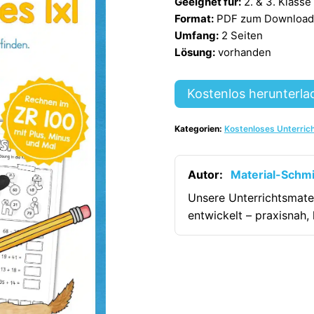
Geeignet für:
2. & 3. Klasse
Format:
PDF zum Download (
Umfang:
2 Seiten
Lösung:
vorhanden
Kostenlos herunterla
Kategorien:
Kostenloses Unterric
Autor:
Material-Schm
Unsere Unterrichtsmate
entwickelt – praxisnah, 