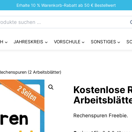
Erhalte 10 % Warenkorb-Rabatt ab 50 € Bestellwert
chen
S
h:
CH
JAHRESKREIS
VORSCHULE
SONSTIGES
S
echenspuren (2 Arbeitsblätter)
Kostenlose 
Arbeitsblätt
Rechenspuren Freebie.