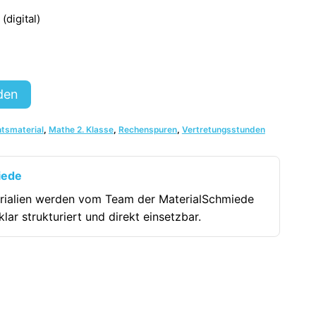
digital)
den
htsmaterial
,
Mathe 2. Klasse
,
Rechenspuren
,
Vertretungsstunden
iede
rialien werden vom Team der MaterialSchmiede
klar strukturiert und direkt einsetzbar.