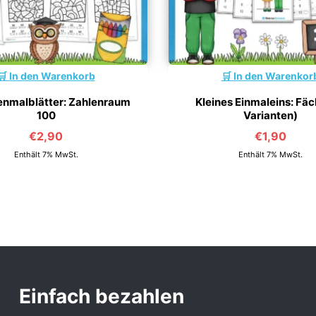
In den Warenkorb
In den Warenkor
enmalblätter: Zahlenraum
Kleines Einmaleins: Fäc
100
Varianten)
€
2,90
€
1,90
Enthält 7% MwSt.
Enthält 7% MwSt.
Einfach bezahlen