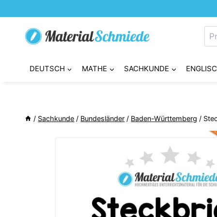
Zum
Inhalt
Su
springen
nac
DEUTSCH
MATHE
SACHKUNDE
ENGLIS
/
Sachkunde
/
Bundesländer
/
Baden-Württemberg
/
Ste