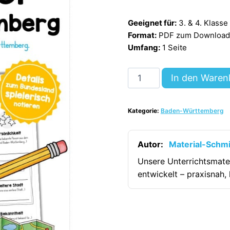
Geeignet für:
3. & 4. Klasse
Format:
PDF zum Download (
Umfang:
1 Seite
Steckbrief
In den Waren
Baden-
Württemberg
Kategorie:
Baden-Württemberg
[Digital]
Menge
Autor:
Material-Schm
Unsere Unterrichtsmate
entwickelt – praxisnah, 