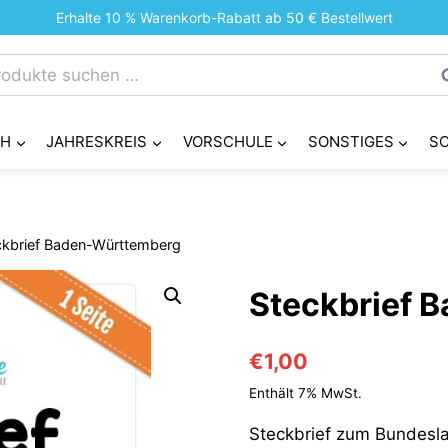
Erhalte 10 % Warenkorb-Rabatt ab 50 € Bestellwert
chen
S
h:
CH
JAHRESKREIS
VORSCHULE
SONSTIGES
S
ckbrief Baden-Württemberg
Steckbrief 
€
1,00
Enthält 7% MwSt.
Steckbrief zum Bundesl